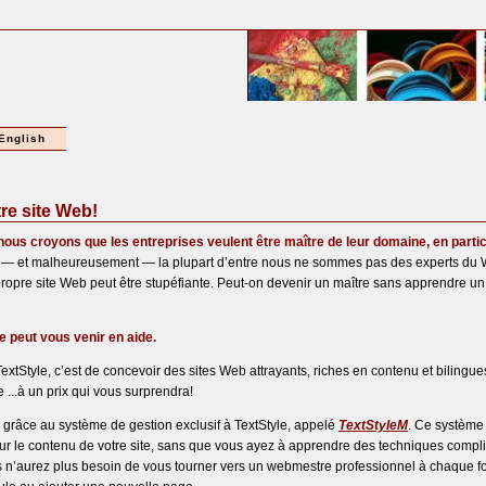
English
tre site Web!
nous croyons que les entreprises veulent être maître de leur domaine, en particu
 et malheureusement — la plupart d’entre nous ne sommes pas des experts du We
propre site Web peut être stupéfiante. Peut-on devenir un maître sans apprendre un 
le peut vous venir en aide.
TextStyle, c’est de concevoir des sites Web attrayants, riches en contenu et biling
...à un prix qui vous surprendra!
 grâce au système de gestion exclusif à TextStyle, appelé
TextStyleM
. Ce système
sur le contenu de votre site, sans que vous ayez à apprendre des techniques compl
s n’aurez plus besoin de vous tourner vers un webmestre professionnel à chaque f