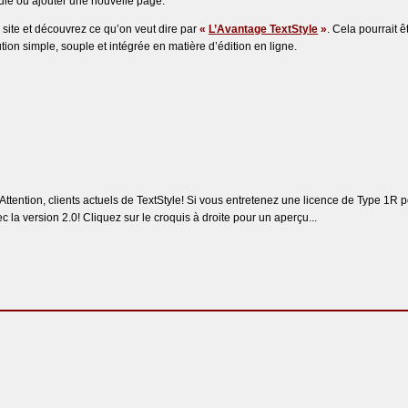
ule ou ajouter une nouvelle page.
 site et découvrez ce qu’on veut dire par
«
L’Avantage TextStyle
»
. Cela pourrait ê
tion simple, souple et intégrée en matière d’édition en ligne.
Attention, clients actuels de TextStyle! Si vous entretenez une licence de Type 1R 
la version 2.0! Cliquez sur le croquis à droite pour un aperçu...