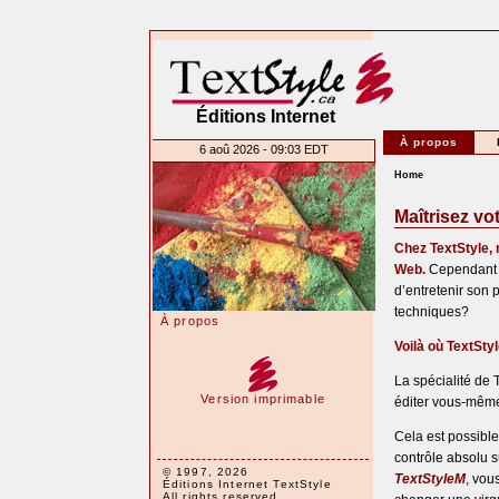
Éditions Internet
À propos
6 aoû 2026 - 09:03 EDT
Home
Maîtrisez vo
Chez TextStyle, 
Web.
Cependant —
d’entretenir son 
techniques?
À propos
Voilà où TextSty
La spécialité de 
Version imprimable
éditer vous-même 
Cela est possible
contrôle absolu 
© 1997, 2026
TextStyleM
, vou
Éditions Internet TextStyle
All rights reserved.