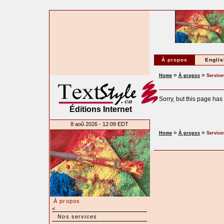
À propos
Englis
»
»
Home
À propos
Servic
Sorry, but this page has
Éditions Internet
8 aoû 2026 - 12:09 EDT
»
»
Home
À propos
Servic
À propos
<
Nos services