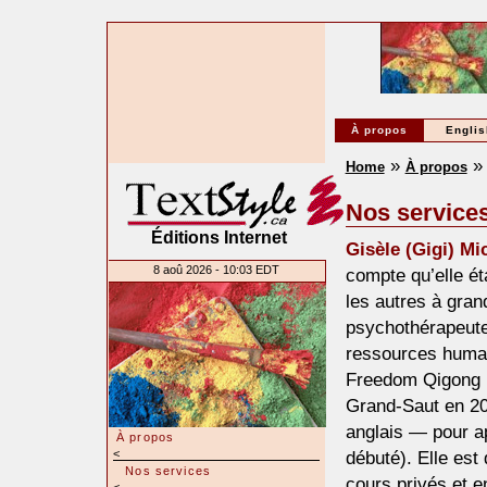
À propos
Englis
»
Home
À propos
Nos service
Éditions Internet
Gisèle (Gigi) M
8 aoû 2026 - 10:03 EDT
compte qu’elle éta
les autres à gran
psychothérapeute
ressources humai
Freedom Qigong (
Grand-Saut en 20
anglais — pour a
À propos
<
débuté). Elle est
Nos services
cours privés et e