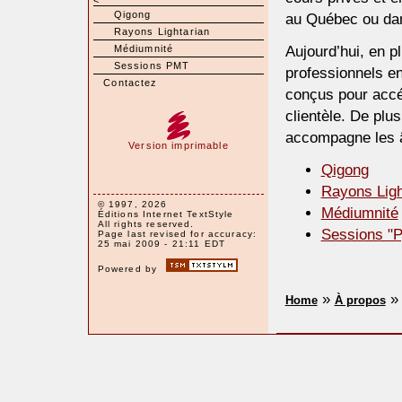
<
Qigong
au Québec ou dan
Rayons Lightarian
Aujourd’hui, en p
Médiumnité
Sessions PMT
professionnels en 
Contactez
conçus pour accél
clientèle. De plu
accompagne les âm
Version imprimable
Qigong
Rayons Ligh
© 1997, 2026
Médiumnité
Éditions Internet TextStyle
All rights reserved.
Sessions "
Page last revised for accuracy:
25 mai 2009 - 21:11 EDT
Powered by
»
Home
À propos