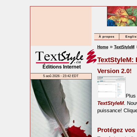
À propos
Englis
»
Home
TextStyleM
TextStyleM: 
Éditions Internet
Version 2.0!
5 aoû 2026 - 23:42 EDT
Plus
TextStyleM
. Nou
puissance! Clique
Protégez vos