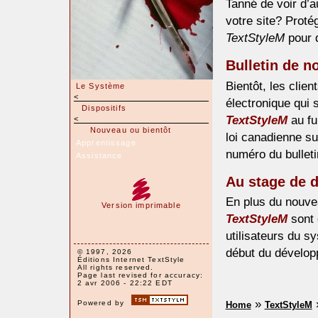
Tanné de voir d’a
votre site? Proté
TextStyleM
pour q
Bulletin de n
Bientôt, les clien
Le Système
<
électronique qui 
Dispositifs
TextStyleM
au fu
<
Nouveau ou bientôt
loi canadienne su
Apprentissage
numéro du bullet
Assistance
Au stage de 
En plus du nouve
Version imprimable
TextStyleM
sont 
utilisateurs du sy
début du dévelo
© 1997, 2026
Éditions Internet TextStyle
All rights reserved.
Page last revised for accuracy:
2 avr 2006 - 22:22 EDT
»
Powered by
Home
TextStyleM